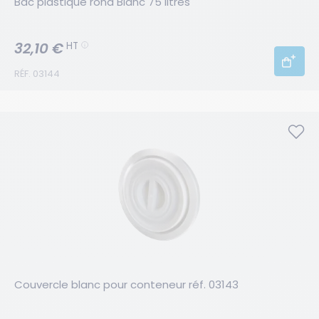
Bac plastique rond Blanc 75 litres
32,10 €
HT
RÉF. 03144
Couvercle blanc pour conteneur réf. 03143