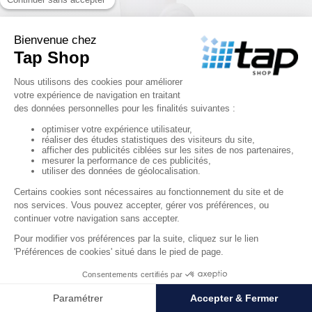
Bac plastique rond blanc 120 L avec couvercle - qualité 
alimentaire
42,63 €
HT
RÉF. 03039