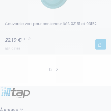
Couvercle vert pour conteneur Réf. 03151 et 03152
22,10 €
HT
RÉF. 03155
Produits suivants
1
2
Produits précédents
À propos