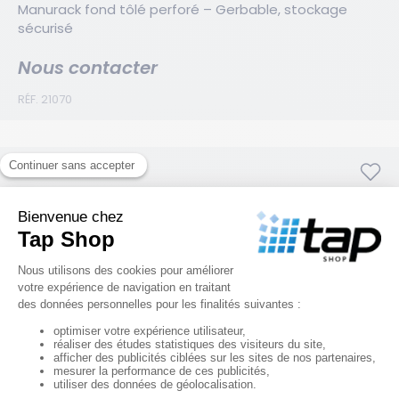
Manurack fond tôlé perforé – Gerbable, stockage 
sécurisé
Nous contacter
RÉF. 21070
Manurack simple renforcé à fond ajouré