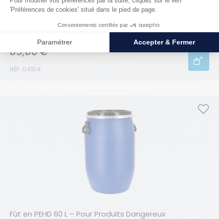
Fût à bondes Métal 217 L - Pour Produits Dangereux
85,00 €
HT
RÉF. 04104
Fût en PEHD 60 L – Pour Produits Dangereux