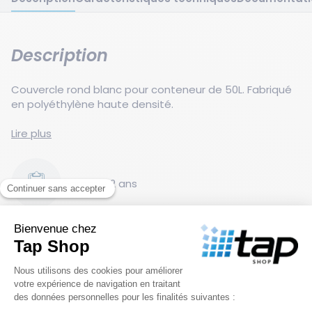
Description
Couvercle rond blanc pour conteneur de 50L. Fabriqué
en polyéthylène haute densité.
Ce couvercle rond est conçu pour s’adapter aux
Lire plus
conteneurs de 75L. Fabriqué en polyéthylène haute
densité, il assure une fermeture étanche et est idéal
pour un usage alimentaire.
Garantie 2 ans
Caractéristiques techniques