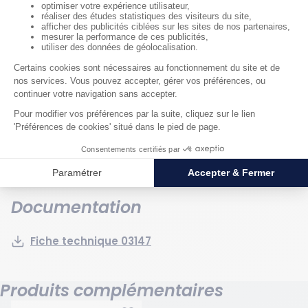
Générales
Poids : 0.45 kg
Hauteur hors tout : 40 mm
Largeur hors tout : 440 mm
Longueur hors tout : 440 mm
Capacité de stockage en volume : 75 l
Couleur : Blanc
Matériau : PEHD
Documentation
Fiche technique 03147
Produits complémentaires