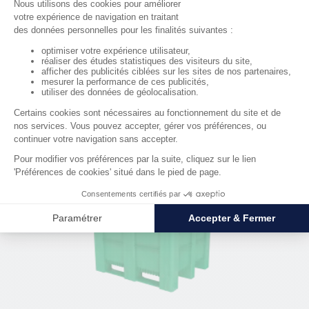
Caisse palette plastique 550 L avec Roulettes – PEHD
320,00 €
HT
RÉF. 01175