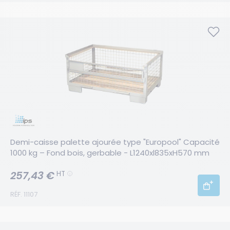
Demi-caisse palette ajourée type "Europool" Capacité 
1000 kg – Fond bois, gerbable - L1240xl835xH570 mm
257,43 €
HT
RÉF. 11107