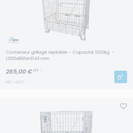
Conteneur grillagé repliable – Capacité 1000kg  - 
L1100xl861xH1143 mm
265,00 €
HT
RÉF. 14207