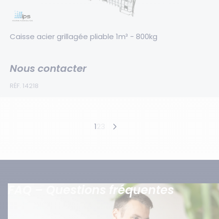
Caisse acier grillagée pliable 1m³ - 800kg
Nous contacter
RÉF. 14218
Produits suivants
1
2
3
Produits précédents
FAQ – Questions fréquentes