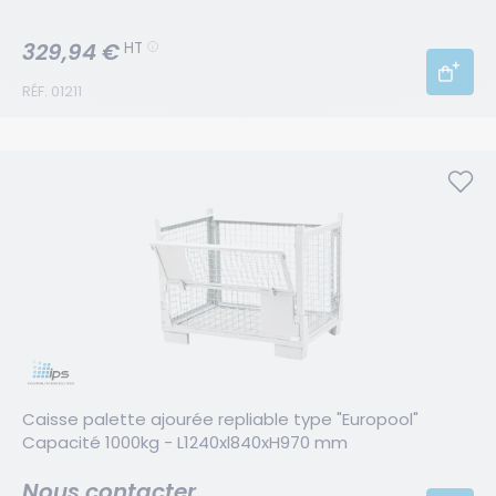
329,94 €
HT
RÉF. 01211
Caisse palette ajourée repliable type "Europool" 
Capacité 1000kg - L1240xl840xH970 mm
Nous contacter