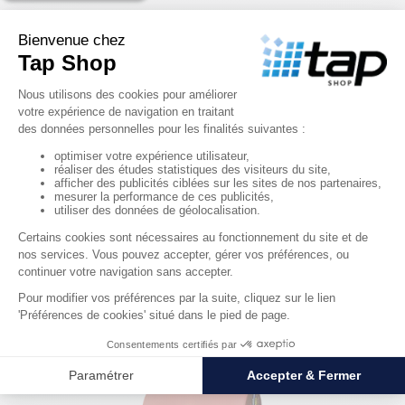
Bac pour citerne 1360L
404,12 €
HT
RÉF. 52600