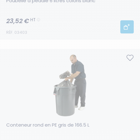
Poubelle à pédale 6 litres coloris blanc
23,52 €
HT
RÉF. 03403
Conteneur rond en PE gris de 166.5 L