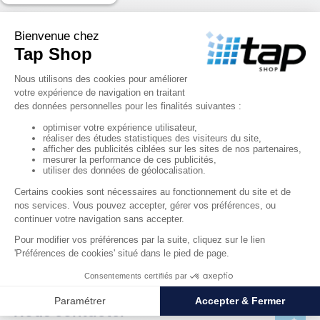
68,00 €
HT
RÉF. 24007
Butoirs de quai fixes - La paire
Nous contacter