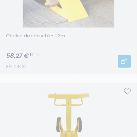
Chaîne de sécurité - L 3m
58,27 €
HT
RÉF. 24022