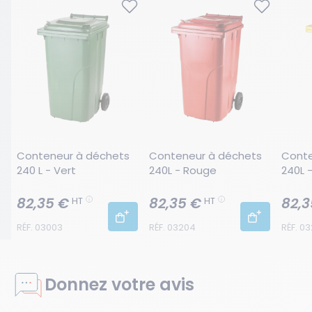
Conteneur à déchets 
Conteneur à déchets 
Conte
240 L - Vert
240L - Rouge
240L 
82,35 €
82,35 €
82,3
HT
HT
RÉF. 03003
RÉF. 03204
RÉF. 0
Donnez votre avis