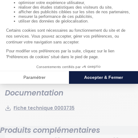
Générales
Poids : 8.35 kg
Epaisseur : 30 μm
Hauteur hors tout : 1300 mm
Largeur hors tout : 1140 mm
Capacité de stockage en volume : 240 l
Couleur : Noir
Matériau : Polyéthylène
Documentation
Fiche technique 0003735
Produits complémentaires