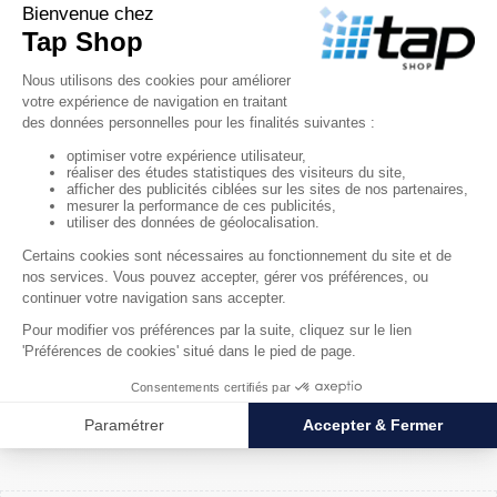
Les frais de livraison ne sont pas inclus dans le prix des
produits. Ils sont calculés en fonction : du mode de
transport choisi, de la destination, du volume et du poids
de la commande. Le montant exact des frais de port est
indiqué avant la validation définitive de la commande.
Réception des commandes
À la réception des produits, le client est tenu de vérifier la
conformité de la livraison. Toute anomalie constatée (colis
endommagé, produit manquant ou non conforme) doit
faire l’objet de réserves claires, précises et motivées
portées sur le bordereau de livraison ou de transport.
Transfert des risques
Le transfert des risques intervient dès la remise des
produits au transporteur, y compris lorsque la livraison est
organisée par Tap Shop.