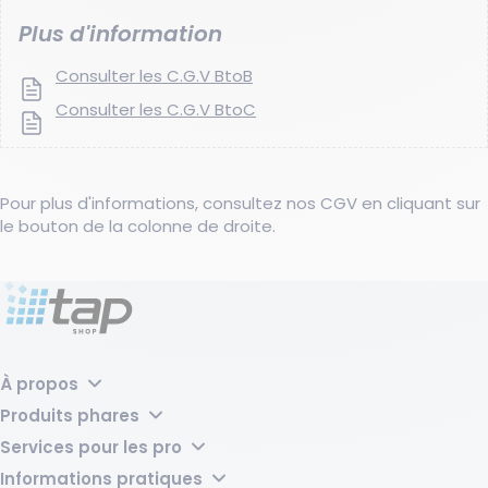
Plus d'information
Consulter les C.G.V BtoB
Consulter les C.G.V BtoC
Pour plus d'informations, consultez nos CGV en cliquant sur
le bouton de la colonne de droite.
À propos
Pourquoi choisir TAP Shop ?
Produits phares
Tap Groupe
Transpalette manuel laqué – 2500 kg, fourches 540 mm
Services pour les pro
Bac de rétention acier pour 2 fûts avec caillebotis - 220 litres
Vos produits sur mesure
Sabot de Protection - L168xl315xH400 mm
Informations pratiques
Location de matériel