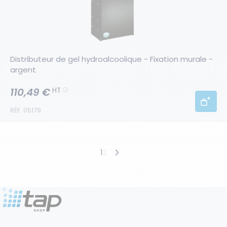
Distributeur de gel hydroalcoolique - Fixation murale - 
argent
110,49 €
HT
RÉF. 05179
Produits suivants
1
2
Produits précédents