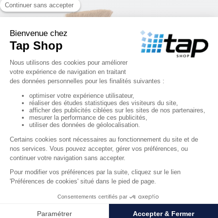
Balayette coco long manche
15,52 €
HT
RÉF. 0002742