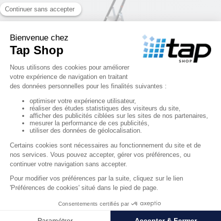
Escabeau professionnel 3 marches – marches serties 
90 mm – charge 150 kg
105,99 €
HT
RÉF. 0012379