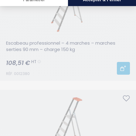
Escabeau professionnel – 4 marches – marches 
serties 90 mm – charge 150 kg
108,51 €
HT
RÉF. 0012380