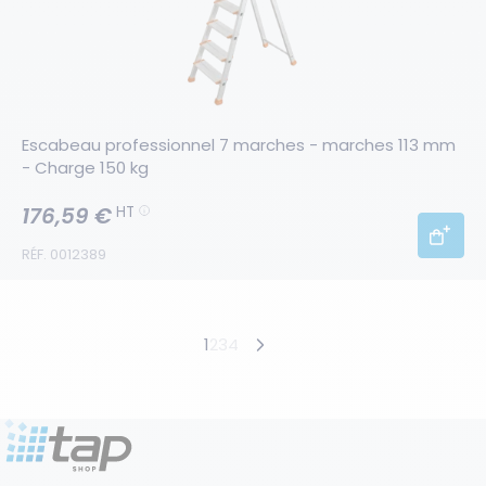
Escabeau professionnel 7 marches - marches 113 mm 
- Charge 150 kg
176,59 €
HT
RÉF. 0012389
Produits suivants
1
2
3
4
Produits précédents