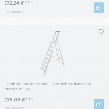
132,24 €
HT
RÉF. 0000975
Escabeau professionnel – 8 marches aluminium – 
charge 150 kg
135,09 €
HT
RÉF. 0000976