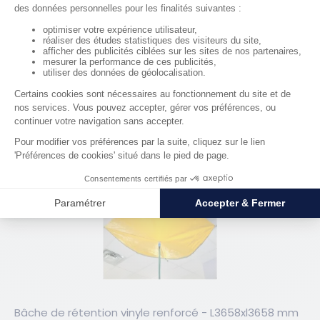
Bâche de rétention vinyle renforcé - L3048xl3048 mm
143,68 €
HT
RÉF. 49043
Bâche de rétention vinyle renforcé - L3658xl3658 mm