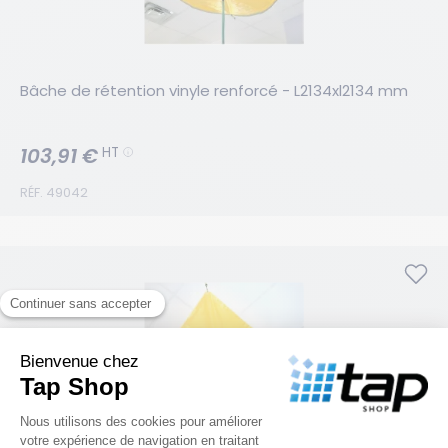
Bâche de rétention vinyle renforcé - L2134xl2134 mm
103,91 €
HT
RÉF. 49042