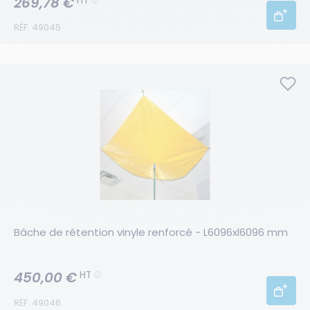
269,78 €
HT
RÉF. 49045
Bâche de rétention vinyle renforcé - L6096xl6096 mm
450,00 €
HT
RÉF. 49046