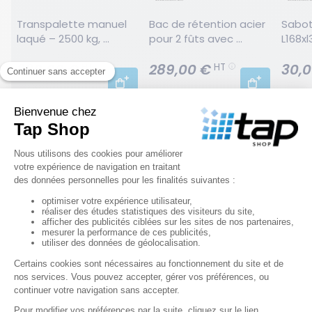
Transpalette manuel 
Bac de rétention acier 
Sabot
laqué – 2500 kg, 
pour 2 fûts avec 
L168x
fourches 540 mm
caillebotis - 220 litres
330,00 €
289,00 €
30,0
HT
HT
RÉF. 0002144
RÉF. 0002266
RÉF. 10
NOS CONSEILS D’EXPERT
Manutention
Pourquoi choisir une benne
autobasculante ?
Dans les environnements industriels, logistiques ou
artisanaux, gérer efficacement les déchets et les
chutes de production, c’est gagner en sécurité, en
productivité et en sérénité. Découvrez pourquoi la
benne autobasculante est la solution idéale.