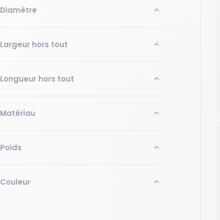
Diamètre
Minimum (mm)
Maximum (mm)
Largeur hors tout
Minimum (mm)
Maximum (mm)
Longueur hors tout
Appliquer
Minimum (mm)
Maximum (mm)
Matériau
Appliquer
Géotextile En Polypropylène
Poids
Appliquer
Minimum (kg)
Maximum (kg)
Couleur
Noir