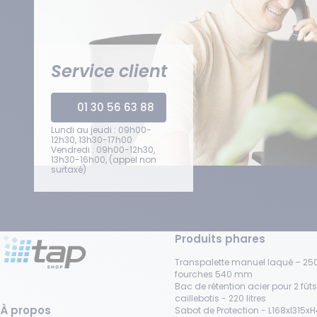
Service client
01 30 56 63 88
Lundi au jeudi : 09h00-
12h30, 13h30-17h00
Vendredi : 09h00-12h30,
13h30-16h00, (appel non
surtaxé)
Produits phares
Transpalette manuel laqué – 250
fourches 540 mm
Bac de rétention acier pour 2 fût
caillebotis - 220 litres
À propos
Sabot de Protection - L168xl315x