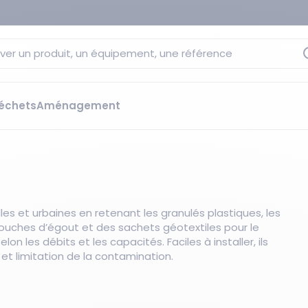
ver un produit, un équipement, une référence
échets
Aménagement
sage
 rétention
s élévateurs
ge et citernes
striels
les et urbaines en retenant les granulés plastiques, les
bants
 bouches d’égout et des sachets géotextiles pour le
Les essentiels du moment
sées
n les débits et les capacités. Faciles à installer, ils
et limitation de la contamination.
ution
ilisantes
 bacs de rétention