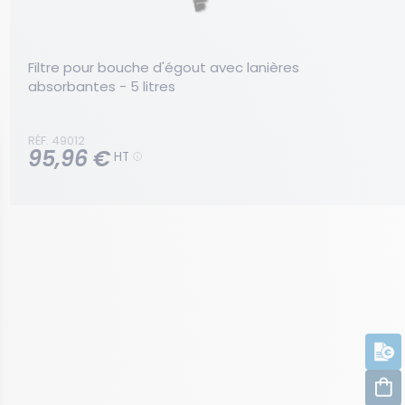
Filtre pour bouche d'égout avec lanières 
absorbantes - 5 litres
RÉF. 49012
95,96 €
HT
D
C