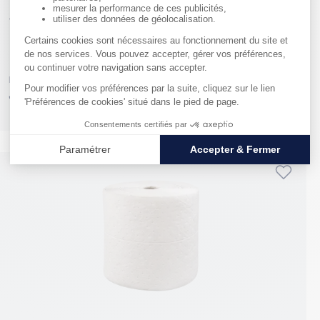
Tapis absorbant résistant et adhésif - 30 litres
RÉF. 0002768
319,17 €
HT