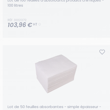
Lot de 100 feuilles d'absorbants produits chimiques - 
100 litres
RÉF. 0012372
103,96 €
HT
Lot de 50 feuilles absorbantes - simple épaisseur - 