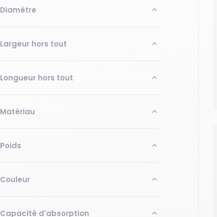
Diamètre
Minimum (mm)
Maximum (mm)
Largeur hors tout
Minimum (mm)
Maximum (mm)
Longueur hors tout
Appliquer
Minimum (mm)
Maximum (mm)
Matériau
Appliquer
Polypropylène
Poids
Végétal Ignifugé
Appliquer
Minimum (kg)
Maximum (kg)
Couleur
Gris
Capacité d'absorption