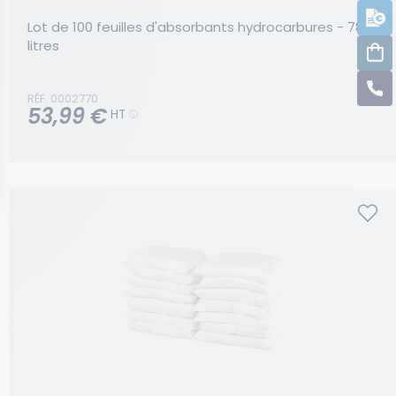
D
Lot de 100 feuilles d'absorbants hydrocarbures - 78 
litres
C
C
RÉF. 0002770
53,99 €
HT