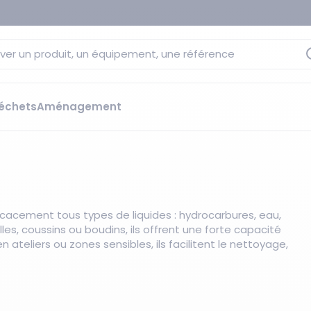
ver un produit, un équipement, une référence
échets
Aménagement
sage
 rétention
s élévateurs
ge et citernes
striels
cacement tous types de liquides : hydrocarbures, eau,
bants
lles, coussins ou boudins, ils offrent une forte capacité
Les essentiels du moment
sées
ateliers ou zones sensibles, ils facilitent le nettoyage,
ution
ilisantes
 bacs de rétention