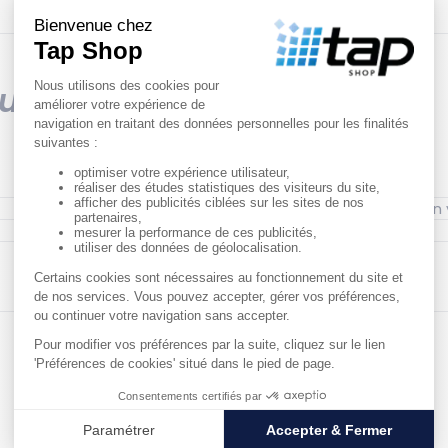
ques
Couleur : Noir
Matériau : Polyéthylène