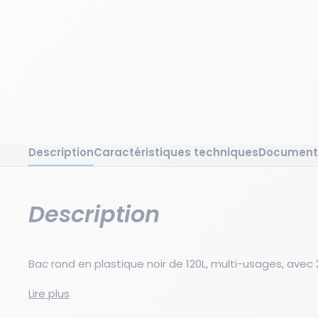
Description
Caractéristiques techniques
Document
Description
Bac rond en plastique noir de 120L, multi-usages, avec 
Il dispose de 2 poignées latérales, est empilable et e
Lire plus
rangement pratique. Idéal pour la gestion des déch