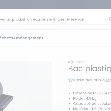
ver un produit, un équipement, une référence
échets
Aménagement
sage
 rétention
RÉF. 03159
s élévateurs
ge et citernes
Bac plastiq
striels
bants
Aucun avis publié
Dép
Les essentiels du moment
sées
ution
Dimensions : l530x
Poids : 4.6 kg
ilisantes
 bacs de rétention
Capacité de stockage
Matériau : PE (Polyè