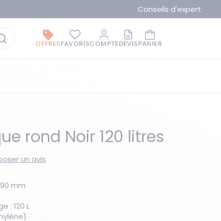
Conseils d'expert
OFFRES
FAVORIS
COMPTE
DEVIS
PANIER
ue rond Noir 120 litres
oser un avis
La marque du moment
H790 mm
 : 120 L
thylène)