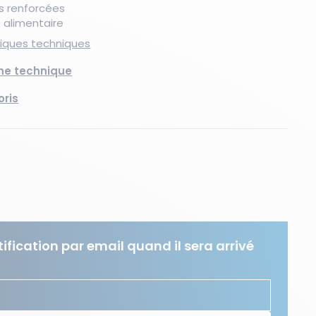
s renforcées
 alimentaire
stiques techniques
Nouveau produit
Les essentiels du moment
Les essentiels du moment
Nouveau produit
Les essentiels du moment
Nouveaux produits
che technique
oris
ification par email quand il sera arrivé