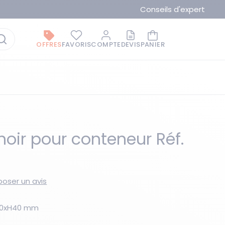
Conseils d'expert
OFFRES
FAVORIS
COMPTE
DEVIS
PANIER
noir pour conteneur Réf.
La marque du moment
oser un avis
410xH40 mm