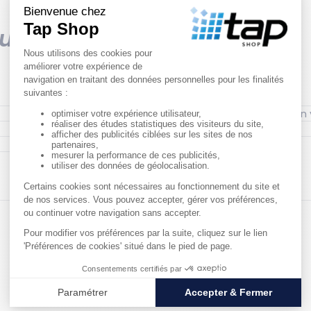
ques
Couleur : Noir
Matériau : Polyéthylène