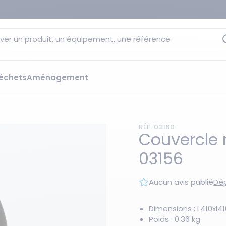
ver un produit, un équipement, une référence
échets
Aménagement
sage
 rétention
RÉF. 03160
s élévateurs
ge et citernes
Couvercle 
striels
03156
bants
Les essentiels du moment
sées
Aucun avis publié
Dép
ution
ilisantes
 bacs de rétention
Dimensions : L410xl
Poids : 0.36 kg