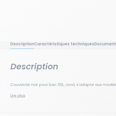
Description
Caractéristiques techniques
Document
Description
Couvercle noir pour bac 35L, rond, s'adapte aux modèl
Couvercle rond noir pour bacs de 35L. Fabriqué en pol
Lire plus
pour une durabilité accrue. Fermeture étanche et sécur
à faible capacité.