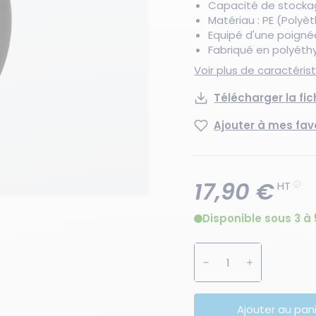
Capacité de stockag
Matériau : PE (Polyè
Equipé d'une poigné
Fabriqué en polyéth
Voir plus de caractéri
Télécharger la fi
Ajouter à mes fav
17,90 €
HT
Disponible sous 3 à 
Augmenter la quanti
Diminuer la 
Ajouter au pan