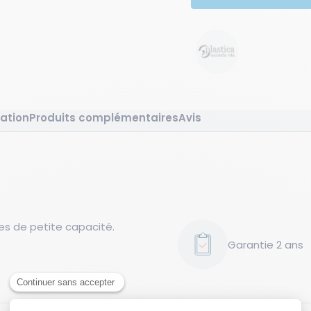
ation
Produits complémentaires
Avis
es de petite capacité.
Garantie 2 ans
yéthylène haute densité
isée, idéal pour les bacs