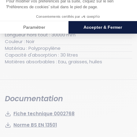
Générales
Poids : 11.35 kg
Largeur hors tout : 910 mm
Longueur hors tout : 30000 mm
Couleur : Noir
Matériau : Polypropylène
Capacité d'absorption : 30 litres
Matières absorbables : Eau, graisses, huiles
Documentation
Fiche technique 0002768
Norme BS EN 13501