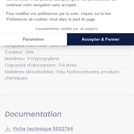
Caractéristiques techniques
Générales
Poids : 5.6 kg
Largeur hors tout : 230 mm
Longueur hors tout : 380 mm
Couleur : Gris
Matériau : Polypropylène
Capacité d'absorption : 114 litres
Matières absorbables : Eau, hydrocarbures, produits
chimiques
Documentation
Fiche technique 0002764