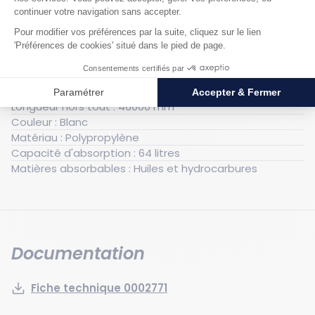
Caractéristiques techniques
Générales
Poids : 10 kg
Largeur hors tout : 380 mm
Longueur hors tout : 46000 mm
Couleur : Blanc
Matériau : Polypropylène
Capacité d'absorption : 64 litres
Matières absorbables : Huiles et hydrocarbures
Documentation
Fiche technique 0002771