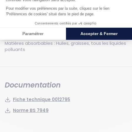
Poids : 8 kg
Largeur hors tout : 80 mm
Longueur hors tout : 1200 mm
Couleur : Gris
Matériau : Polypropylène
Matières absorbables : Huiles, graisses, tous les liquides
polluants
Documentation
Fiche technique 0012795
Norme BS 7949