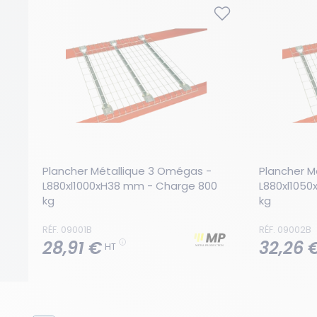
Plancher Métallique 3 Omégas - 
Plancher M
L880xl1000xH38 mm - Charge 800 
L880xl1050
kg
kg
RÉF. 09001B
RÉF. 09002B
28,91 €
32,26 
HT