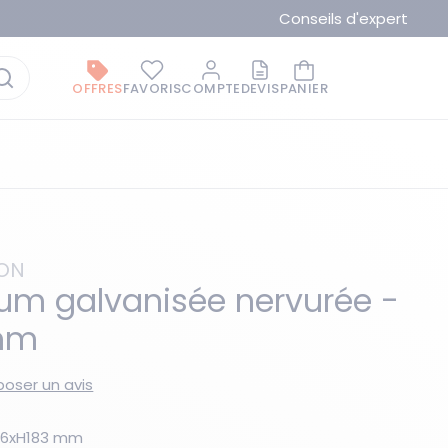
Conseils d'expert
OFFRES
FAVORIS
COMPTE
DEVIS
PANIER
ION
um galvanisée nervurée -
 mm
La marque du moment
oser un avis
176xH183 mm