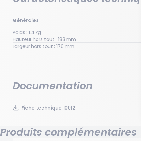
basculement et de blessure. Elle offre également une 
charges, limitant les interruptions de flux et les incide
mettre en œuvre, elle améliore la productivité et la sé
Générales
tout en répondant aux exigences des zones de stock
indispensable pour une logistique plus fluide, plus sûre
Poids : 1.4 kg
Hauteur hors tout : 183 mm
Largeur hors tout : 176 mm
Documentation
Fiche technique 10012
Produits complémentaires