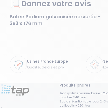
Donnez votre avis
Butée Podium galvanisée nervurée -
363 x 176 mm
Garanties
Usines France Europe
Se
Qualité, délais et prix
Lo
Produits phares
Transpalette manuel laqué – 250
fourches 540 mm
Bac de rétention acier pour 2 fût
caillebotis - 220 litres