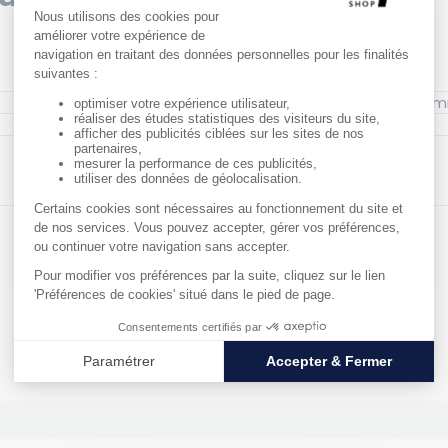
plus grande stabilité des
nts en entrepôt. Simple à
curité des opérateurs,
age dynamiques. Un
, plus performante.
Longueur hors 
Finition : Galvanisée
Matériau : Acier