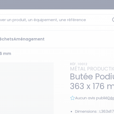
ver un produit, un équipement, une référence
échets
Aménagement
176 mm
sage
 rétention
RÉF. 10012
s élévateurs
ge et citernes
MÉTAL PRODUCT
striels
Butée Podi
bants
363 x 176
Les essentiels du moment
sées
ution
Aucun avis publié
Dép
ilisantes
 bacs de rétention
Dimensions : L363xl