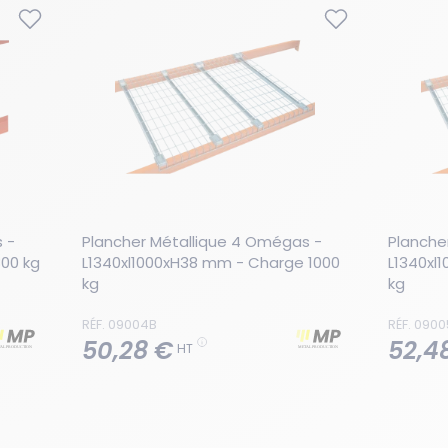
- 
Plancher Métallique 4 Omégas - 
Planche
00 kg
L1340xl1000xH38 mm - Charge 1000 
L1340xl
kg
kg
RÉF. 09004B
RÉF. 090
50,28 €
52,4
HT