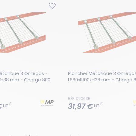
étallique 3 Omégas - 
Plancher Métallique 3 Omégas 
xH38 mm - Charge 800 
L880xl1100xH38 mm - Charge 8
RÉF. 09003B
€
31,97 €
HT
HT