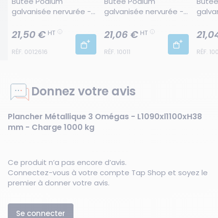
Butée Podium 
Butée Podium 
Butée
galvanisée nervurée - 
galvanisée nervurée - 
galva
400 x 176 mm
313 x 176 mm
363 x
21,50 €
21,06 €
21,0
HT
HT
RÉF. 0012616
RÉF. 10011
RÉF. 10
Donnez votre avis
Plancher Métallique 3 Omégas - L1090xl1100xH38
mm - Charge 1000 kg
Ce produit n’a pas encore d’avis.
Connectez-vous à votre compte Tap Shop et soyez le
premier à donner votre avis.
Se connecter