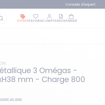
Conseils d'expert
OFFRES
FAVORIS
COMPTE
DEVIS
PANIER
ION
étallique 3 Omégas -
0xH38 mm - Charge 800
La marque du moment
oser un avis