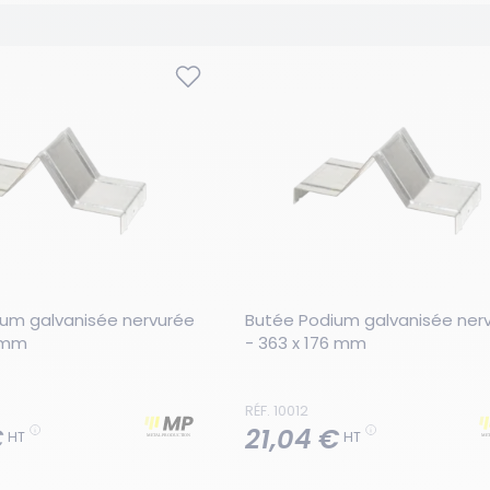
um galvanisée nervurée 
Butée Podium galvanisée nerv
6 mm
- 363 x 176 mm
RÉF. 10012
€
21,04 €
HT
HT