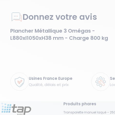
Donnez votre avis
Plancher Métallique 3 Omégas -
L880xl1050xH38 mm - Charge 800 kg
Garanties
Usines France Europe
Se
Qualité, délais et prix
Lo
Produits phares
Transpalette manuel laqué – 250