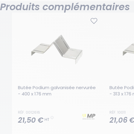
Produits complémentaires
Butée Podium galvanisée nervurée 
Butée Podi
- 400 x 176 mm
- 313 x 17
RÉF. 0012616
RÉF. 10011
21,50 €
21,06 
HT