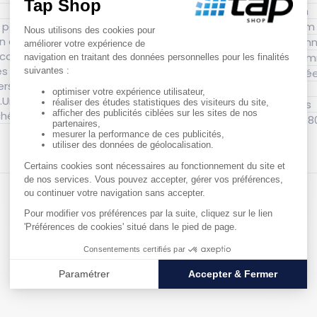
Longueur mailles : 60 mm
Hauteur hors tout : 38 mm
En accord avec les
Largeur hors tout : 
u code des assurances
Longueur hors 
colis lors de
Finition : Zingué, Galvanis
ersonnes.Maintiennent la
Matériau : Acier
.Un large choix de
Renfort en fer : 3 omégas
hé.
Capa