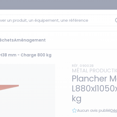
ver un produit, un équipement, une référence
échets
Aménagement
xH38 mm - Charge 800 kg
sage
 rétention
RÉF. 09002B
s élévateurs
ge et citernes
MÉTAL PRODUCT
striels
Plancher M
bants
L880xl105
Les essentiels du moment
sées
kg
ution
ilisantes
 bacs de rétention
Aucun avis publié
Dép