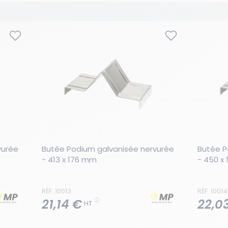
urée 
Butée Podium galvanisée nervurée  
Butée P
- 413 x 176 mm
- 450 x
RÉF. 10013
RÉF. 10014
21,14 €
22,0
HT