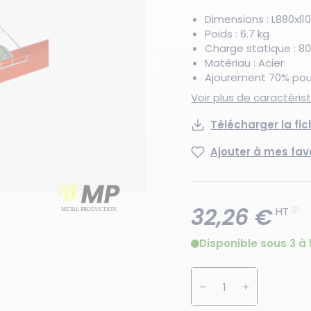
Dimensions : L880xl
Poids : 6.7 kg
Charge statique : 80
Matériau : Acier
Ajourement 70% pour
Voir plus de caractéri
Télécharger la fi
Ajouter à mes fav
32,26 €
HT
Disponible sous 3 à 
Augmenter la quanti
Diminuer la 