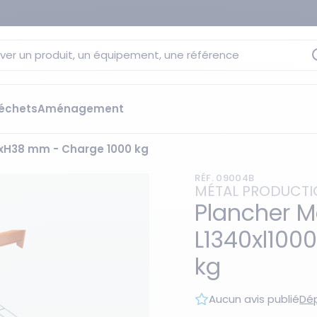
ver un produit, un équipement, une référence
échets
Aménagement
0xH38 mm - Charge 1000 kg
sage
 rétention
RÉF. 09004B
s élévateurs
ge et citernes
MÉTAL PRODUCT
striels
Plancher M
bants
L1340xl10
Les essentiels du moment
sées
kg
ution
ilisantes
 bacs de rétention
Aucun avis publié
Dép