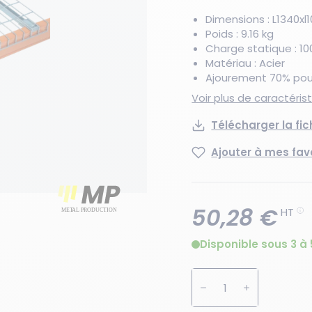
Dimensions : L1340x
Poids : 9.16 kg
Charge statique : 10
Matériau : Acier
Ajourement 70% pour
Voir plus de caractéri
Télécharger la fi
Ajouter à mes fav
50,28 €
HT
Disponible sous 3 à 
Augmenter la quanti
Diminuer la 