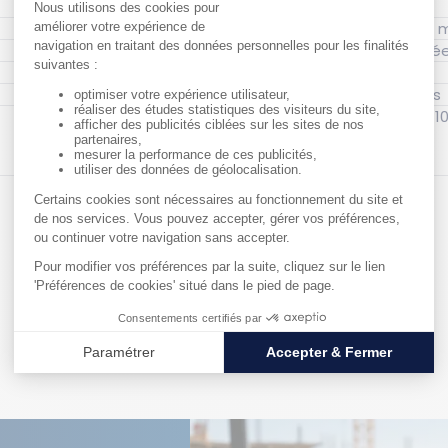
Longueur 
Finition : Zingué, Galvanis
Matériau : Acier
Renfort en fer : 4 omégas
Capa