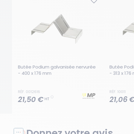
Butée Podium galvanisée nervurée 
Butée Podi
- 400 x 176 mm
- 313 x 17
RÉF. 0012616
RÉF. 10011
21,50 €
21,06 
HT
Donnez votre avis