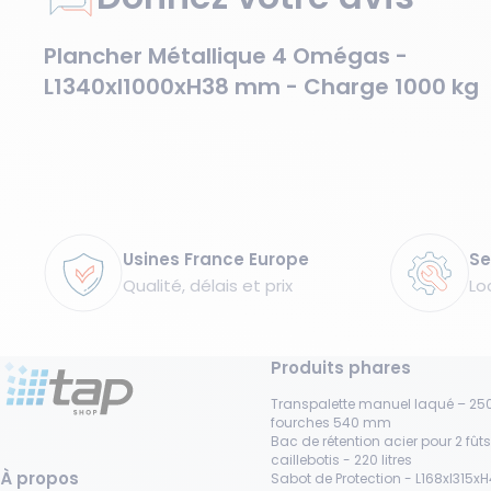
Plancher Métallique 4 Omégas -
L1340xl1000xH38 mm - Charge 1000 kg
Garanties
Usines France Europe
Se
Qualité, délais et prix
Lo
Produits phares
Transpalette manuel laqué – 250
fourches 540 mm
Bac de rétention acier pour 2 fût
caillebotis - 220 litres
À propos
Sabot de Protection - L168xl315x