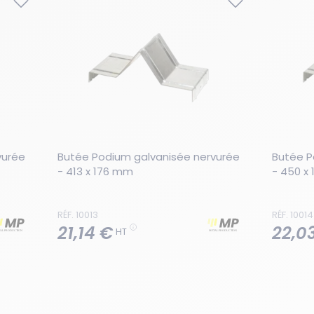
urée 
Butée Podium galvanisée nervurée  
Butée P
- 413 x 176 mm
- 450 x
RÉF. 10013
RÉF. 10014
21,14 €
22,0
HT