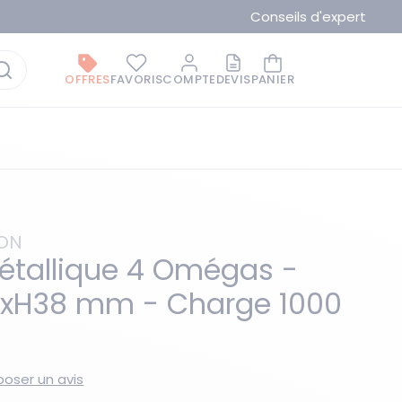
Conseils d'expert
OFFRES
FAVORIS
COMPTE
DEVIS
PANIER
ION
étallique 4 Omégas -
00xH38 mm - Charge 1000
La marque du moment
oser un avis