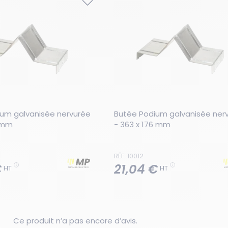
um galvanisée nervurée 
Butée Podium galvanisée nerv
6 mm
- 363 x 176 mm
RÉF. 10012
€
21,04 €
HT
HT
Ce produit n’a pas encore d’avis.