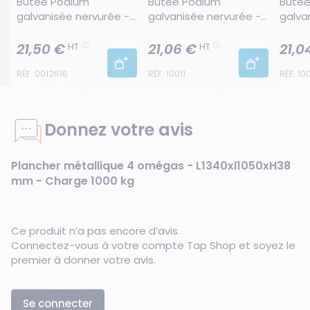
Butée Podium 
Butée Podium 
Butée
galvanisée nervurée - 
galvanisée nervurée - 
galva
400 x 176 mm
313 x 176 mm
363 x
21,50 €
21,06 €
21,0
HT
HT
RÉF. 0012616
RÉF. 10011
RÉF. 10
Donnez votre avis
Plancher métallique 4 omégas - L1340xl1050xH38
mm - Charge 1000 kg
Ce produit n’a pas encore d’avis.
Connectez-vous à votre compte Tap Shop et soyez le
premier à donner votre avis.
Se connecter