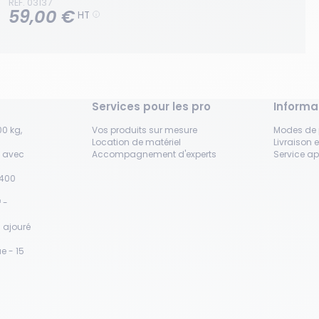
RÉF. 03137
59,00 €
HT
Services pour les pro
Informa
0 kg,
Vos produits sur mesure
Modes de
Location de matériel
Livraison e
s avec
Accompagnement d'experts
Service a
H400
 -
 ajouré
e - 15