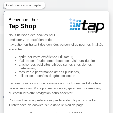
RÉF. 03088
59,00 €
HT
Mini conteneur 80L - Blanc