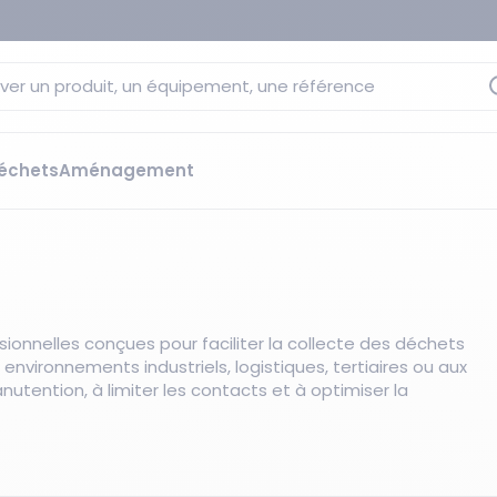
ver un produit, un équipement, une référence
échets
Aménagement
sage
 rétention
s élévateurs
ge et citernes
striels
onnelles conçues pour faciliter la collecte des déchets
bants
environnements industriels, logistiques, tertiaires ou aux
Les essentiels du moment
sées
nutention, à limiter les contacts et à optimiser la
ution
ilisantes
 bacs de rétention