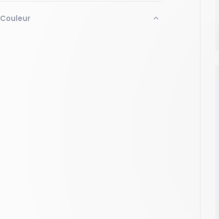
Minimum (kg)
Maximum (kg)
Couleur
Blanc
Bleu
Appliquer
Gris
Jaune
Vert