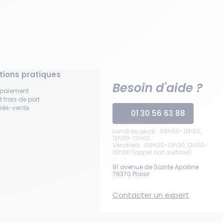
tions pratiques
Besoin d'aide ?
 paiement
t frais de port
près-vente
01 30 56 63 88
Lundi au jeudi : 09h00-12h30,
13h30-17h00
Vendredi : 09h00-12h30, 13h30-
16h00 (appel non surtaxé)
91 avenue de Sainte Apolline
78370 Plaisir
Contacter un expert