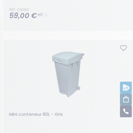
RÉF. 03089
59,00 €
HT
D
C
C
Mini conteneur 80L - Gris