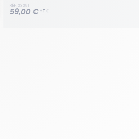
RÉF. 03091
59,00 €
HT