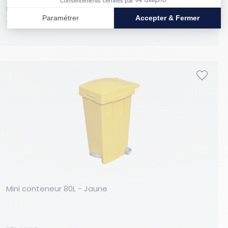
RÉF. 03090
59,00 €
HT
Mini conteneur 80L - Jaune