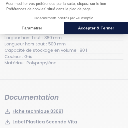
Caractéristiques techniques
Générales
Poids : 4.5 kg
Hauteur hors tout : 800 mm
Largeur hors tout : 380 mm
Longueur hors tout : 500 mm
Capacité de stockage en volume : 80 l
Couleur : Gris
Matériau : Polypropylène
Documentation
Fiche technique 03091
Label Plastica Seconda Vita