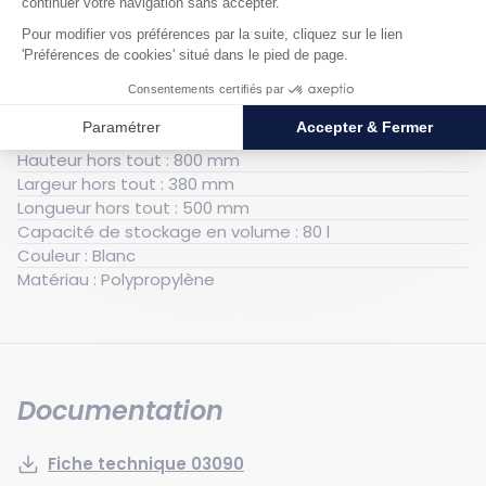
Caractéristiques techniques
Générales
Poids : 4.5 kg
Hauteur hors tout : 800 mm
Largeur hors tout : 380 mm
Longueur hors tout : 500 mm
Capacité de stockage en volume : 80 l
Couleur : Blanc
Matériau : Polypropylène
Documentation
Fiche technique 03090