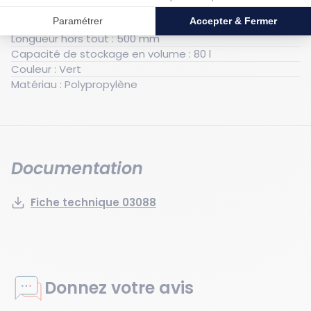
Hauteur hors tout : 800 mm
Largeur hors tout : 380 mm
Longueur hors tout : 500 mm
Capacité de stockage en volume : 80 l
Couleur : Vert
Matériau : Polypropylène
Documentation
Fiche technique 03088
Donnez votre avis