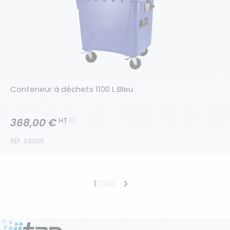
Conteneur à déchets 1100 L Bleu
368,00 €
HT
RÉF. 03026
Produits suivants
1
2
3
4
5
Produits précédents