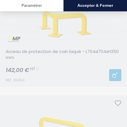
Arceau de protection de coin laqué - L704xl704xH350 
mm
142,00 €
HT
RÉF. 35054