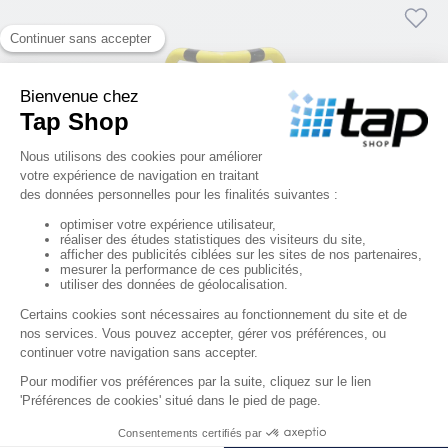
Arceau de protection de coin - noir et jaune - 
L600xl600xH600 mm
260,00 €
HT
RÉF. 0001909