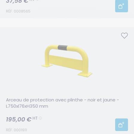
37,58 €
RÉF. 0008565
Arceau de protection avec plinthe - noir et jaune -
L750xl76xH350 mm
195,00 €
HT
RÉF. 0001911