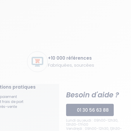
+10 000 références
Fabriquées, sourcées
tions pratiques
Besoin d'aide ?
 paiement
t frais de port
près-vente
01 30 56 63 88
Lundi au jeudi : 09h00-12h30,
13h30-17h00
Vendredi : 09h00-12h30, 13h30-