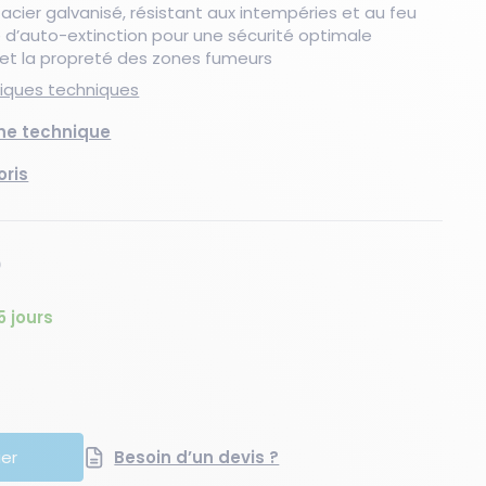
 acier galvanisé, résistant aux intempéries et au feu
 d’auto-extinction pour une sécurité optimale
 et la propreté des zones fumeurs
Nouveau produit
Les essentiels du moment
Les essentiels du moment
Nouveau produit
Les essentiels du moment
Nouveaux produits
stiques techniques
che technique
oris
5 jours
té
quantité
ier
Besoin d’un devis ?