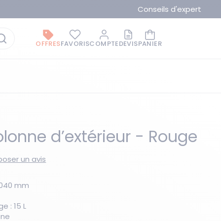
Conseils d'expert
OFFRES
FAVORIS
COMPTE
DEVIS
PANIER
olonne d’extérieur - Rouge
oser un avis
La marque du moment
H1040 mm
 : 15 L
ène