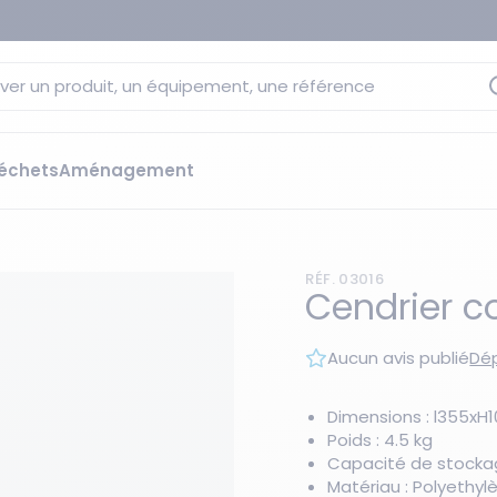
ver un produit, un équipement, une référence
échets
Aménagement
sage
 rétention
RÉF. 03016
s élévateurs
ge et citernes
Cendrier c
striels
bants
Aucun avis publié
Dép
Les essentiels du moment
sées
ution
Dimensions : l355x
Poids : 4.5 kg
ilisantes
 bacs de rétention
Capacité de stockage
Matériau : Polyethyl