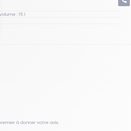
C
Capacité de stockage en volume : 15 l
emier à donner votre avis.