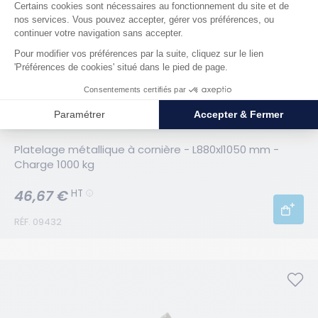
Platelage métallique à cornière - L880xl1050 mm - 
Charge 1000 kg
46,67 €
HT
RÉF. 09432