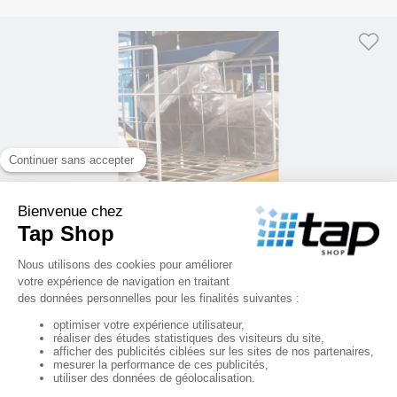
Séparateur pour plancher métallique – L950xH300 mm
20,83 €
HT
RÉF. 09061