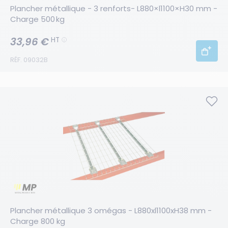
Plancher métallique - 3 renforts- L880×l1100×H30 mm - 
Charge 500 kg
33,96 €
HT
RÉF. 09032B
Plancher métallique 3 omégas - L880xl1100xH38 mm - 
Charge 800 kg