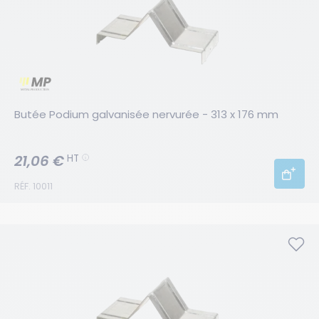
Butée Podium galvanisée nervurée - 313 x 176 mm
21,06 €
HT
RÉF. 10011