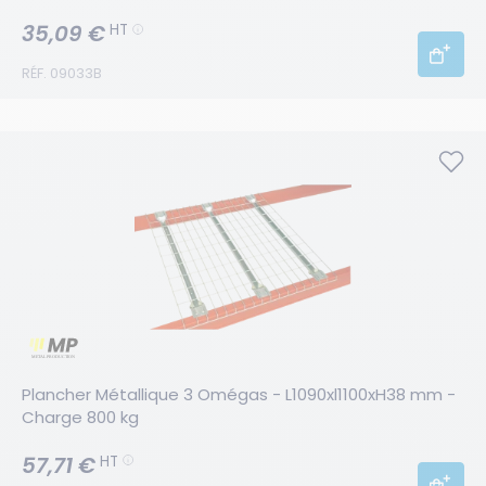
35,09 €
HT
RÉF. 09033B
Plancher Métallique 3 Omégas - L1090xl1100xH38 mm - 
Charge 800 kg
57,71 €
HT