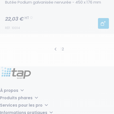
Butée Podium galvanisée nervurée - 450 x 176 mm
22,03 €
HT
RÉF. 10014
Produits précédents
1
2
Produits suivants
À propos
Pourquoi choisir TAP Shop ?
Produits phares
Tap Groupe
Transpalette manuel laqué – 2500 kg, fourches 540 mm
Services pour les pro
Bac de rétention acier pour 2 fûts avec caillebotis - 220 litres
Vos produits sur mesure
Sabot de Protection - L168xl315xH400 mm
Informations pratiques