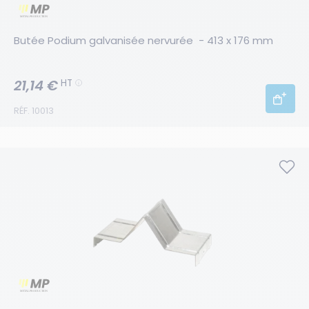
Butée Podium galvanisée nervurée  - 413 x 176 mm
21,14 €
HT
RÉF. 10013