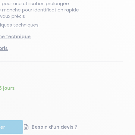
pour une utilisation prolongée
e manche pour identification rapide
vaux précis
Nouveau produit
Les essentiels du moment
Les essentiels du moment
Nouveau produit
Les essentiels du moment
Nouveaux produits
stiques techniques
che technique
oris
5 jours
té
quantité
ier
Besoin d’un devis ?