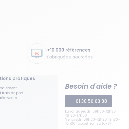
+10 000 références
Fabriquées, sourcées
tions pratiques
Besoin d'aide ?
 paiement
t frais de port
près-vente
01 30 56 63 88
Lundi au jeudi : 09h00-12h30,
13h30-17h00
Vendredi : 09h00-12h30, 13h30-
16h00 (appel non surtaxé)