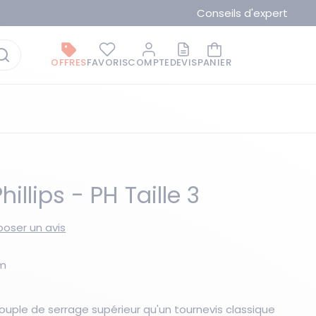
Conseils d'expert
OFFRES
FAVORIS
COMPTE
DEVIS
PANIER
illips - PH Taille 3
oser un avis
La marque du moment
mm
ouple de serrage supérieur qu'un tournevis classique