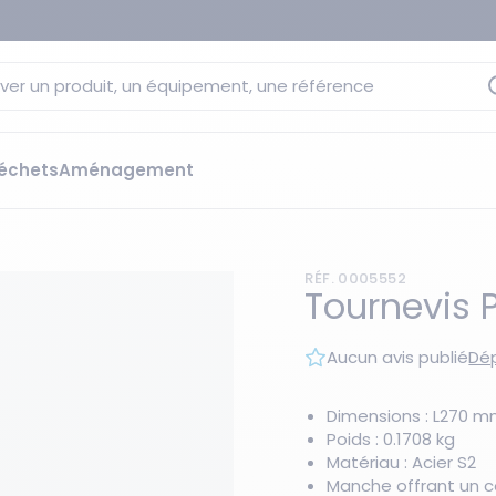
ver un produit, un équipement, une référence
échets
Aménagement
sage
 rétention
RÉF. 0005552
s élévateurs
ge et citernes
Tournevis Ph
striels
bants
Aucun avis publié
Dép
Les essentiels du moment
sées
ution
Dimensions : L270 
Poids : 0.1708 kg
ilisantes
 bacs de rétention
Matériau : Acier S2
Manche offrant un c