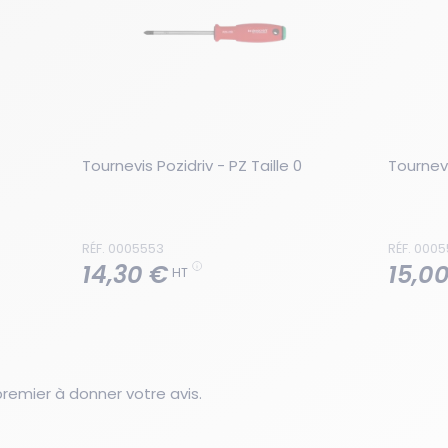
Tournevis Pozidriv - PZ Taille 0
Tournevi
RÉF. 0005553
RÉF. 000
14,30 €
15,0
HT
emier à donner votre avis.