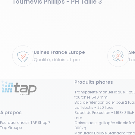
Tournevis Phillips - PH Taille 3
Garanties
Usines France Europe
Se
Qualité, délais et prix
Lo
Produits phares
Transpalette manuel laqué – 250
fourches 540 mm
Bac de rétention acier pour 2 fût
caillebotis - 220 litres
À propos
Sabot de Protection - L168xl315x
mm
Pourquoi choisir TAP Shop ?
Caisse acier grillagée pliable 1m³
Tap Groupe
800kg
Manurack Double Standard fond