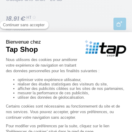
18,91 €
HT
RÉF. 0003259
Arceaux anti-bruit -  SNR de 20 dB