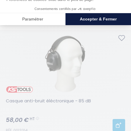
13,60 €
HT
RÉF. 0003288
Casque anti-bruit éléctronique - 85 dB
58,00 €
HT
RÉF. 0013314