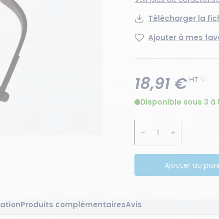
Télécharger la fi
Ajouter à mes fav
18,91 €
HT
Disponible sous 3 à 
Augmenter la quanti
Diminuer la 
Ajouter au pan
ation
Produits complémentaires
Avis