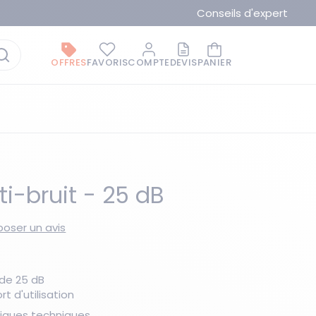
Conseils d'expert
OFFRES
FAVORIS
COMPTE
DEVIS
PANIER
i-bruit - 25 dB
oser un avis
La marque du moment
de 25 dB
t d'utilisation
stiques techniques