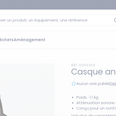
ver un produit, un équipement, une référence
échets
Aménagement
sage
 rétention
RÉF. 0003259
s élévateurs
ge et citernes
Casque ant
striels
bants
Aucun avis publié
Dép
Les essentiels du moment
sées
ution
Poids : 1.1 kg
Atténuation sonore 
ilisantes
 bacs de rétention
Conçu pour un confor
Voir plus de caractéri