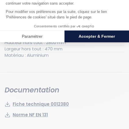
Caractéristiques techniques
Générales
Poids : 4.7 kg
Capacité de charge statique : 150 kg
Hauteur hors tout : 2800 mm
Largeur hors tout : 470 mm
Matériau : Aluminium
Documentation
Fiche technique 0012380
Norme NF EN 131