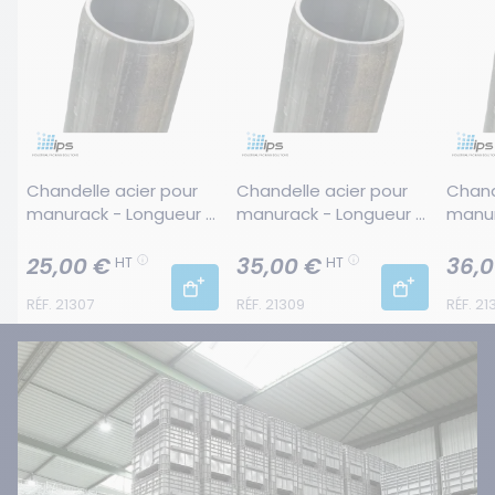
Chandelle acier pour 
Chandelle acier pour 
Chand
manurack - Longueur 
manurack - Longueur 
manur
1050 mm
1340 mm
1680
25,00 €
35,00 €
36,0
HT
HT
RÉF. 21307
RÉF. 21309
RÉF. 21