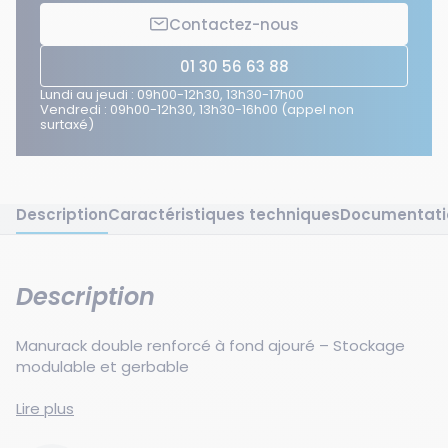
Contactez-nous
01 30 56 63 88
Lundi au jeudi : 09h00-12h30, 13h30-17h00
Vendredi : 09h00-12h30, 13h30-16h00 (appel non
surtaxé)
Description
Caractéristiques techniques
Documentati
Description
Manurack double renforcé à fond ajouré – Stockage
modulable et gerbable
Choisissez le manurack double standard galvanisé pour
Lire plus
bénéficier d’une solution de stockage robuste et