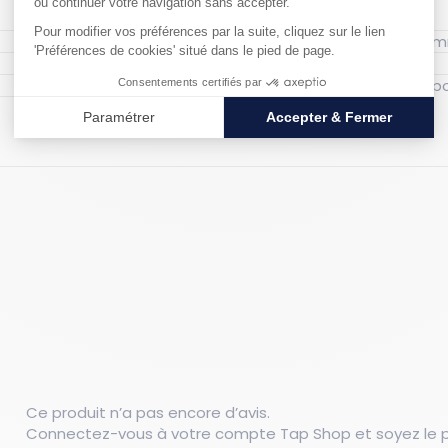
Longueur hors 
Couleur : Noir
Matériau : Géotextile
Ce produit n’a pas encore d’avis.
Connectez-vous à votre compte Tap Shop et soyez le pr