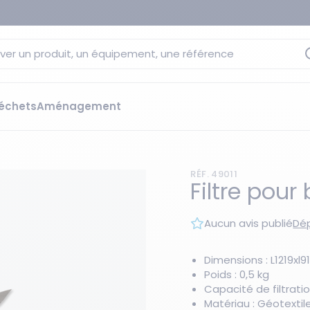
ver un produit, un équipement, une référence
échets
Aménagement
sage
 rétention
RÉF. 49011
s élévateurs
ge et citernes
Filtre pour
striels
bants
Aucun avis publié
Dép
Les essentiels du moment
sées
ution
Dimensions : L1219x
Poids : 0,5 kg
ilisantes
 bacs de rétention
Capacité de filtration
Matériau : Géotextil