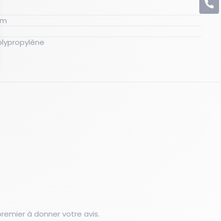
C
tout : 1219 mm
 en polypropylène
emier à donner votre avis.