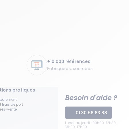
+10 000 références
Fabriquées, sourcées
tions pratiques
Besoin d'aide ?
 paiement
t frais de port
près-vente
01 30 56 63 88
Lundi au jeudi : 09h00-12h30,
13h30-17h00