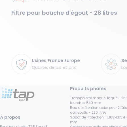
Filtre pour bouche d'égout - 28 litres
Garanties
Usines France Europe
Se
Qualité, délais et prix
Lo
Produits phares
Transpalette manuel laqué – 250
fourches 540 mm
Bac de rétention acier pour 2 fût
caillebotis - 220 litres
À propos
Sabot de Protection - L168xl315x
mm
Pourquoi choisir TAP Shop ?
Caisse acier grillagée pliable 1m³