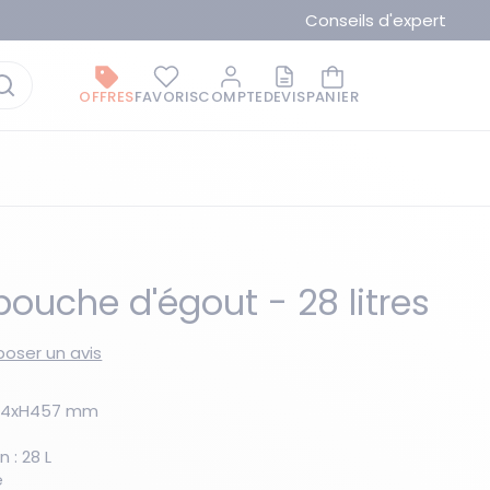
Conseils d'expert
OFFRES
FAVORIS
COMPTE
DEVIS
PANIER
 bouche d'égout - 28 litres
oser un avis
La marque du moment
l914xH457 mm
 : 28 L
e