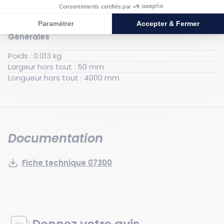
Caractéristiques techniques
Générales
Poids : 0.013 kg
Largeur hors tout : 50 mm
Longueur hors tout : 4000 mm
Documentation
Fiche technique 07300