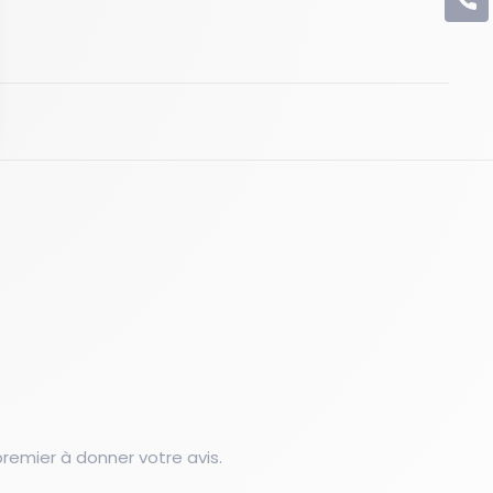
C
emier à donner votre avis.