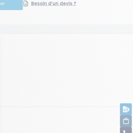
ier
Besoin d’un devis ?
D
C