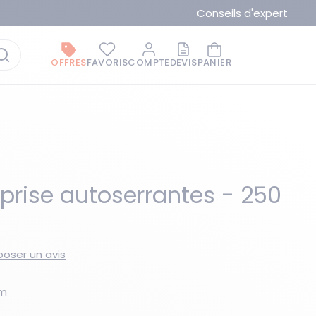
Conseils d'expert
OFFRES
FAVORIS
COMPTE
DEVIS
PANIER
iprise autoserrantes - 250
La marque du moment
oser un avis
mm