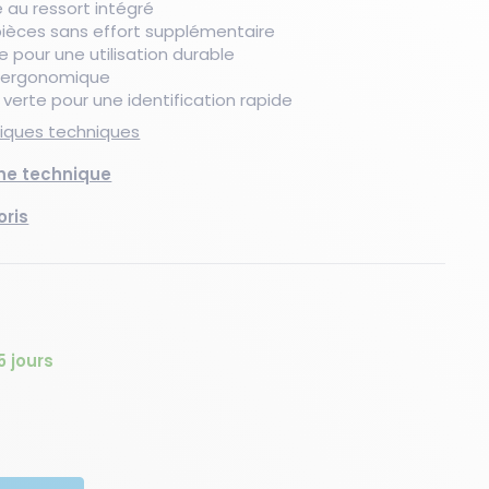
 au ressort intégré
 pièces sans effort supplémentaire
 pour une utilisation durable
t ergonomique
Nouveau produit
Les essentiels du moment
Les essentiels du moment
Nouveau produit
Les essentiels du moment
Nouveaux produits
verte pour une identification rapide
stiques techniques
che technique
oris
5 jours
té
quantité