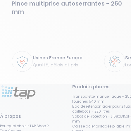
Pince multiprise autoserrantes - 250
mm
Garanties
Usines France Europe
Se
Qualité, délais et prix
Lo
Produits phares
Transpalette manuel laqué – 250
fourches 540 mm
Bac de rétention acier pour 2 fût
caillebotis - 220 litres
À propos
Sabot de Protection - L168xl315x
mm
Pourquoi choisir TAP Shop ?
Caisse acier grillagée pliable 1m³
Tap Groupe