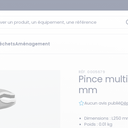
ver un produit, un équipement, une référence
échets
Aménagement
sage
 rétention
RÉF. 0005679
s élévateurs
ge et citernes
Pince mult
striels
mm
bants
Les essentiels du moment
sées
Aucun avis publié
Dép
ution
ilisantes
 bacs de rétention
Dimensions : L250 
Poids : 0.01 kg