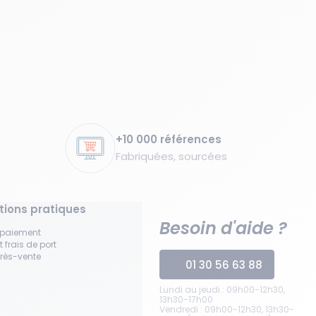
+10 000 références
Fabriquées, sourcées
tions pratiques
Besoin d'aide ?
 paiement
t frais de port
près-vente
01 30 56 63 88
Lundi au jeudi : 09h00-12h30,
13h30-17h00
Vendredi : 09h00-12h30, 13h30-