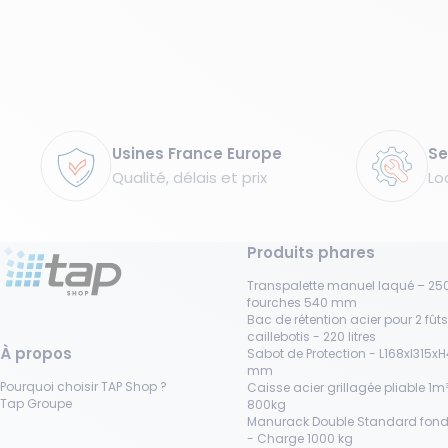
Garanties
Usines France Europe
Se
Qualité, délais et prix
Lo
Produits phares
Transpalette manuel laqué – 250
fourches 540 mm
Bac de rétention acier pour 2 fût
caillebotis - 220 litres
À propos
Sabot de Protection - L168xl315x
mm
Pourquoi choisir TAP Shop ?
Caisse acier grillagée pliable 1m³
Tap Groupe
800kg
Manurack Double Standard fond
- Charge 1000 kg