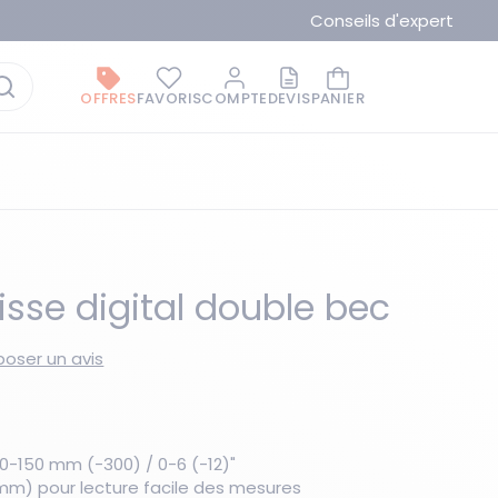
Conseils d'expert
OFFRES
FAVORIS
COMPTE
DEVIS
PANIER
isse digital double bec
oser un avis
La marque du moment
-150 mm (-300) / 0-6 (-12)"
 mm) pour lecture facile des mesures