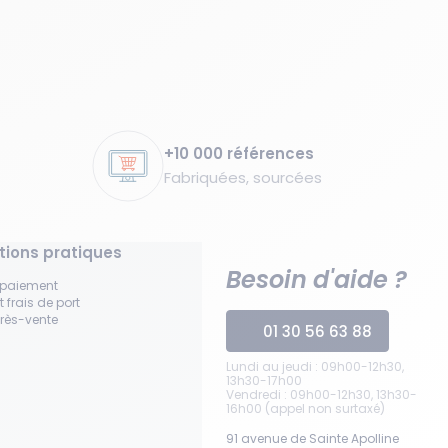
+10 000 références
Fabriquées, sourcées
tions pratiques
Besoin d'aide ?
 paiement
t frais de port
près-vente
01 30 56 63 88
Lundi au jeudi : 09h00-12h30,
13h30-17h00
Vendredi : 09h00-12h30, 13h30-
16h00 (appel non surtaxé)
91 avenue de Sainte Apolline