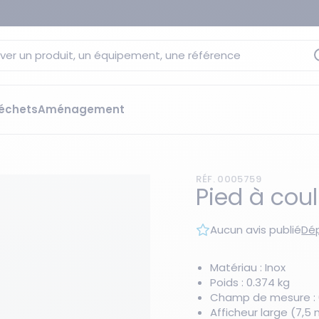
ver un produit, un équipement, une référence
échets
Aménagement
sage
 rétention
RÉF. 0005759
s élévateurs
ge et citernes
Pied à coul
striels
bants
Aucun avis publié
Dép
Les essentiels du moment
sées
ution
Matériau : Inox
Poids : 0.374 kg
ilisantes
 bacs de rétention
Champ de mesure : 0
Afficheur large (7,5