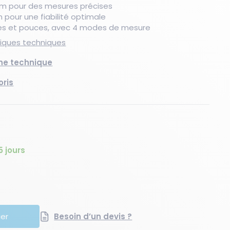
mm pour des mesures précises
 pour une fiabilité optimale
res et pouces, avec 4 modes de mesure
Nouveau produit
Les essentiels du moment
Les essentiels du moment
Nouveau produit
Les essentiels du moment
Nouveaux produits
stiques techniques
che technique
oris
5 jours
té
quantité
ier
Besoin d’un devis ?