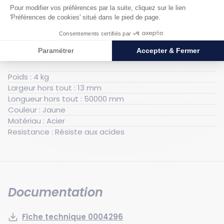
Caractéristiques techniques
Générales
Poids : 4 kg
Largeur hors tout : 13 mm
Longueur hors tout : 50000 mm
Couleur : Jaune
Matériau : Acier
Resistance : Résiste aux acides
Documentation
Fiche technique 0004296