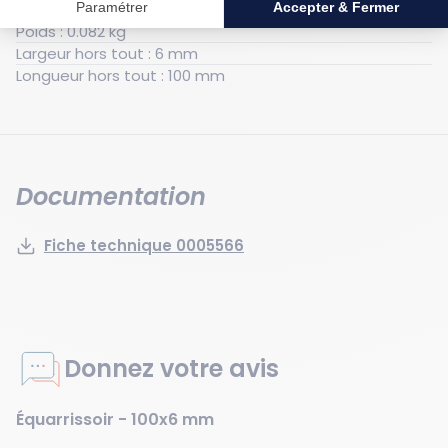
Poids : 0.082 kg
Largeur hors tout : 6 mm
Longueur hors tout : 100 mm
Documentation
Fiche technique 0005566
Donnez votre avis
Équarrissoir - 100x6 mm