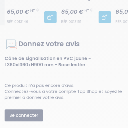
L360xl360xH900 mm - 
L360xl360xH900 mm - 
L360x
Base lestée
Base lestée
Base 
65,00 €
65,00 €
65,
HT
HT
RÉF. 0013146
RÉF. 0013151
RÉF. 00
Donnez votre avis
Cône de signalisation en PVC jaune -
L360xl360xH900 mm - Base lestée
Ce produit n’a pas encore d’avis.
Connectez-vous à votre compte Tap Shop et soyez le
premier à donner votre avis.
Se connecter