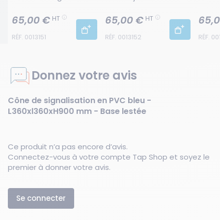
L360xl360xH900 mm - 
L360xl360xH900 mm - 
L360x
Base lestée
Base lestée
Base 
65,00 €
65,00 €
65,
HT
HT
RÉF. 0013151
RÉF. 0013152
RÉF. 00
Donnez votre avis
Cône de signalisation en PVC bleu -
L360xl360xH900 mm - Base lestée
Ce produit n’a pas encore d’avis.
Connectez-vous à votre compte Tap Shop et soyez le
premier à donner votre avis.
Se connecter