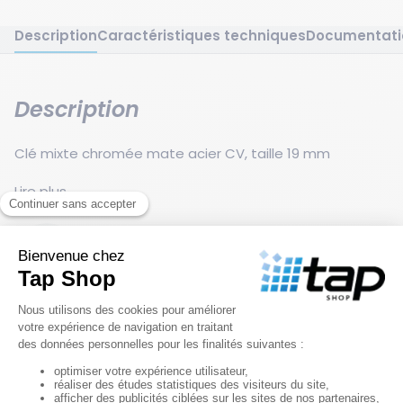
Description
Caractéristiques techniques
Documentati
Description
Clé mixte chromée mate acier CV, taille 19 mm
Clé mixte 19 mm avec structure en acier CV, finition
Lire plus
mate pour une excellente résistance. Outil essentiel
dans les travaux d’entretien et de mécanique.
Garantie 2 ans
Caractéristiques techniques