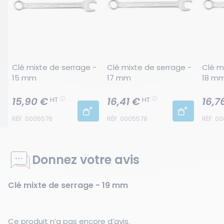
Clé mixte de serrage - 
Clé mixte de serrage - 
Clé m
15 mm
17 mm
18 m
15,90 €
16,41 €
16,7
HT
HT
RÉF. 0005576
RÉF. 0005578
RÉF. 0
Donnez votre avis
Clé mixte de serrage - 19 mm
Ce produit n’a pas encore d’avis.