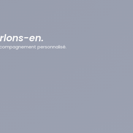
arlons-en.
accompagnement personnalisé.