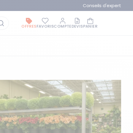
Conseils d'expert
OFFRES
FAVORIS
COMPTE
DEVIS
PANIER
La marque du moment