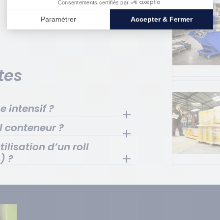
tes
e intensif ?
 acier renforcé, doté de soudures
l conteneur ?
 pour résister aux chocs, aux
gistiques exigeants.
ilisation d’un roll
) ?
,
humidité,