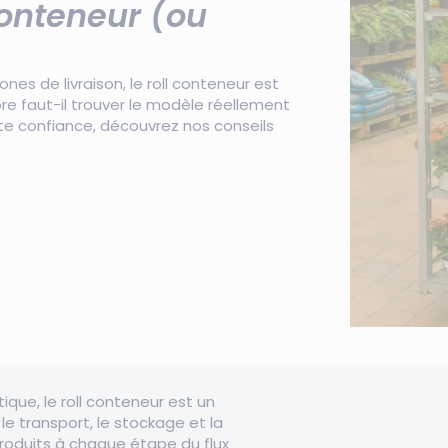
conteneur (ou
nes de livraison, le roll conteneur est
e faut-il trouver le modèle réellement
ute confiance, découvrez nos conseils
stique, le roll conteneur est un
le transport, le stockage et la
oduits à chaque étape du flux