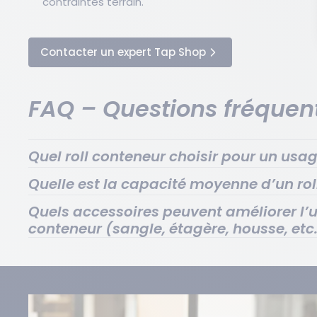
contraintes terrain.
Contacter un expert Tap Shop
FAQ – Questions fréquen
Quel roll conteneur choisir pour un usag
Pour un usage intensif, choisissez un roll conteneur en
Quelle est la capacité moyenne d’un rol
continues, de roues robustes et d’un revêtement époxy
Entre 400 et 800 kg selon la structure et la matière.
charges lourdes et à la corrosion. Idéal pour les flux lo
Quels accessoires peuvent améliorer l’ut
conteneur (sangle, étagère, housse, etc.
Pour optimiser un roll conteneur, utilisez :
des sangles pour sécuriser la marchandise,
des étagères amovibles pour organiser les produits
des housses pour protéger contre la poussière ou l’