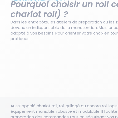
Pourquoi choisir un roll 
chariot roll) ?
Voir tout l'univers
Voir tout l'univers
Voir tout l'univers
Voir tout l'univers
Voir tout l'univers
Voir tout l'univers
Voir tout l'univers
Manutention
Stockage
Protection
Rétention
Rayonnage
Déchets
Aménagement
Dans les entrepôts, les ateliers de préparation ou les zo
devenu un indispensable de la manutention. Mais encor
adapté à vos besoins. Pour orienter votre choix en to
pratiques.
Aussi appelé chariot roll, roll grillagé ou encore roll logi
équipement maniable, robuste et modulable. Il facilite 
préparation des commandes tout en sécurisant vos pr