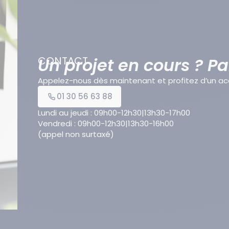
lité et la stabilité.
galement améliorer le suivi
Un projet en cours ? P
CONTACT
Appelez-nous dès maintenant et profitez d’un 
01 30 56 63 88
Lundi au jeudi : 09h00-12h30|13h30-17h00
Vendredi : 09h00-12h30|13h30-16h00
(appel non surtaxé)