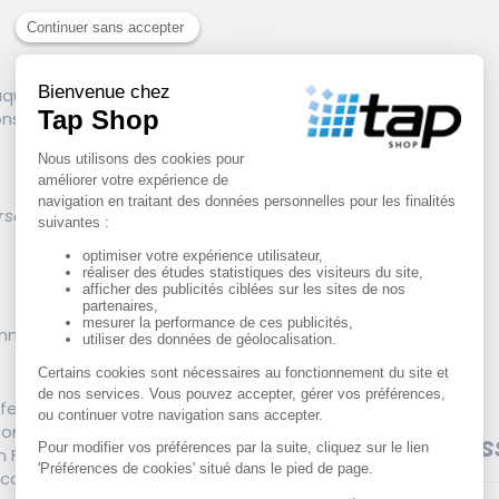
aque modèle.
ons.
rse.
onnue en logistique et en
essionnel intensif.
enforcés ou démontables.
Lire aus
en France métropolitaine.
 conseils adaptés selon vos