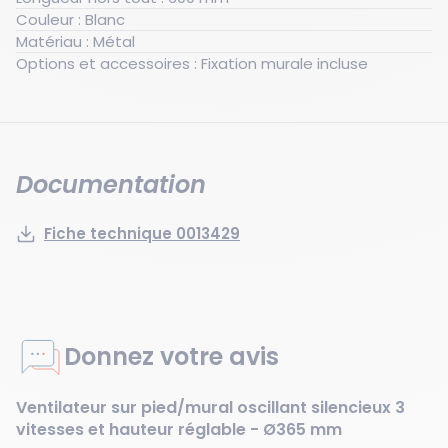
et le brassage de l’air, améliorant ainsi la ventilation
Couleur : Blanc
des petits locaux professionnels tout en participant au
Matériau : Métal
confort thermique des utilisateurs.
Options et accessoires : Fixation murale incluse
Documentation
Fiche technique 0013429
Donnez votre avis
Ventilateur sur pied/mural oscillant silencieux 3
vitesses et hauteur réglable - Ø365 mm